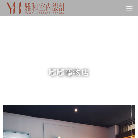
嘟嘟寵物店