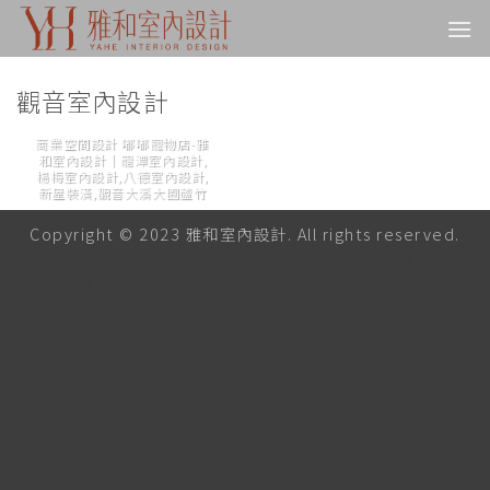
Skip
to
content
觀音室內設計
商業空間設計 嘟嘟寵物店-雅
和室內設計｜龍潭室內設計,
楊梅室內設計,八德室內設計,
新屋裝潢,觀音大溪大園蘆竹
Copyright © 2023 雅和室內設計. All rights reserved.
熱門關鍵字：中壢室內設計、桃園室內設計、台北室內設計、室內裝潢、裝修統
包、桃園裝潢、室內設計推薦、店面室內設計、青埔室內設計、北歐風、簡約風、
裝潢