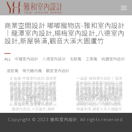
Skip
to
content
商業空間設計 嘟嘟寵物店-雅和室內設計
｜龍潭室內設計,楊梅室內設計,八德室內
設計,新屋裝潢,觀音大溪大園蘆竹
ALL
中壢室內設計
八德室內設計
北歐風
工業風
桃園室內設計
混搭風
現代簡約風
觀音室內設計
永佳居-中壢室內設計,龍潭室
一品墅-雅和室內設計｜龍潭
內設計,楊梅室內設計,八德室
室內設計,楊梅室內設計,八德
桃園 宜雄翔耀 現代北歐風宅-
麗朵 簡約北歐風-龍潭室內設
內設計,新屋裝潢,觀音室內設
室內設計,新屋裝潢,觀音室內
龍潭室內設計,楊梅室內設計,
計,楊梅室內設計,八德室內設
混搭風 新都廷-龍潭室內設計,
自立新村 黃公館-龍潭室內設
計,大園室內設計,大溪觀音蘆
設計,大園室內設計,大溪觀音
八德室內設計,新屋裝潢,觀音
計,新屋裝潢,觀音室內設計,大
楊梅室內設計,八德室內設計,
計,楊梅室內設計,八德室內設
簡約風中壢宜誠-龍潭室內設
商業空間設計 嘟嘟寵物店-雅
竹,推薦
蘆竹,推薦
室內設計,大園室內設計,大溪
園室內設計,大溪蘆竹,推薦
新屋裝潢,觀音室內設計,大園
計,新屋裝潢,觀音室內設計,大
計,楊梅室內設計,八德室內設
和室內設計｜龍潭室內設計,
蘆竹,推薦
室內設計,大溪蘆竹,推薦
園室內設計,大溪蘆竹,推薦
計,新屋裝潢,觀音室內設計,大
楊梅室內設計,八德室內設計,
園室內設計,大溪蘆竹,推薦
新屋裝潢,觀音大溪大園蘆竹
Copyright © 2023 雅和室內設計. All rights reserved.
熱門關鍵字：中壢室內設計、桃園室內設計、台北室內設計、室內裝潢、裝修統